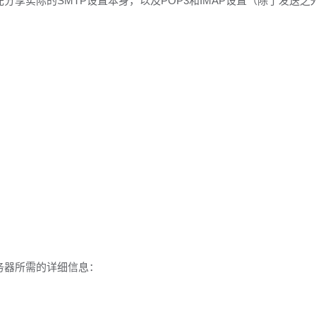
将首先分享实际的SMTP设置本身，以及POP3和IMAP设置（除了发送
P服务器所需的详细信息：