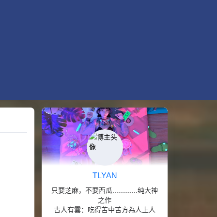
TLYAN
只要芝麻，不要西瓜.............纯大神
之作
古人有雲：吃得苦中苦方為人上人