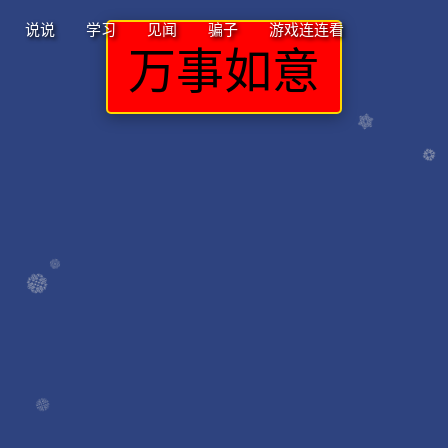
说说
学习
见闻
骗子
游戏连连看
万事如意