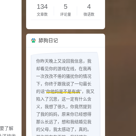
134
5
4
文章数
评论量
微语数
舔狗日记
你昨天晚上又没回我信息，我
却看见你的游戏在线，在我再
一次孜孜不倦的骚扰你的情况
下，你终于跟我说了一句最长
的话“
你他妈是不是有病
”，我又
陷入了沉思，这一定有什么含
义，我想了很久，你竟然提到
了我的妈妈，原来你已经想得
那么长远了，想和我结婚见我
要了解
的父母，我太感动了，真的。