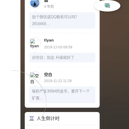
霖
4 年前
加个微信或QQ联系可以吗？
2816669...
tlyan
2019-12-03 09:59
@空白：别怂 升级就好了
空白
2019-11-22 11:29
每秒产生300bf的金币，要开下一个
矿需...
人生倒计时