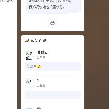
之外还接收
那你现在在干嘛，我好想你，
我妈妈说她也很喜欢你。
最新评论
尊狐云
2 年前
吃瓜中
1
4 年前
一